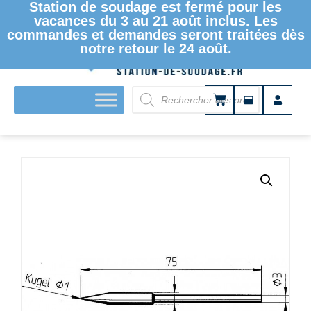
Station de soudage est fermé pour les
vacances du 3 au 21 août inclus. Les
commandes et demandes seront traitées dès
notre retour le 24 août.
ACCUEIL
/
PANNES À SOUDER ET DESSOUDER
/
PANNES À
SOUDER
/
SÉRIE 212
/ PANNE À SOUDER ERSADUR –
SÉRIE 212 212AD