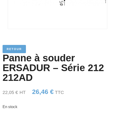
RETOUR
Panne à souder
ERSADUR – Série 212
212AD
26,46
€
22,05
€
HT
TTC
En stock