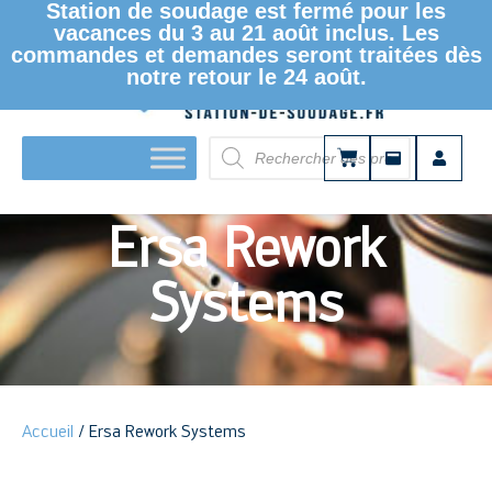
Station de soudage est fermé pour les
vacances du 3 au 21 août inclus. Les
commandes et demandes seront traitées dès
notre retour le 24 août.
LE MAGASIN KURTZ ERSA DISTRIBUTION
Ersa Rework
Systems
Accueil
/ Ersa Rework Systems