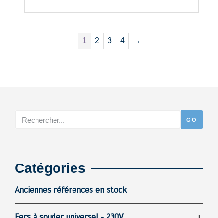
1
2
3
4
→
GO
Catégories
Anciennes références en stock
Fers à souder universel - 230V