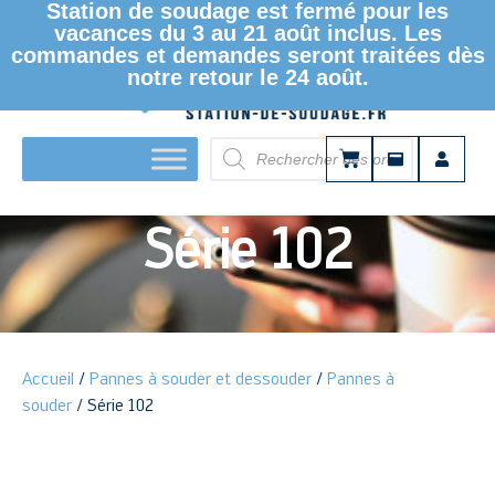
Station de soudage est fermé pour les
vacances du 3 au 21 août inclus. Les
commandes et demandes seront traitées dès
notre retour le 24 août.
LE MAGASIN KURTZ ERSA DISTRIBUTION
Série 102
Accueil
/
Pannes à souder et dessouder
/
Pannes à
souder
/ Série 102