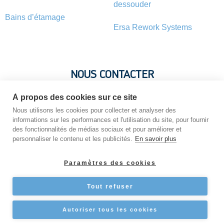
dessouder
Bains d’étamage
Ersa Rework Systems
NOUS CONTACTER
À propos des cookies sur ce site
Vous avez une question ? Vous souhaitez une information sur
Nous utilisons les cookies pour collecter et analyser des
un produit ? N’hésitez pas : contactez-nous !
informations sur les performances et l'utilisation du site, pour fournir
des fonctionnalités de médias sociaux et pour améliorer et
personnaliser le contenu et les publicités.
En savoir plus
NOUS CONTACTER
Paramètres des cookies
Tout refuser
Copyright © 2026 STATION-DE-SOUDAGE
Autoriser tous les cookies
CGV
Mentions légales
GRPD
Sitemap