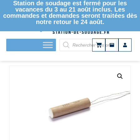
Station de soudage est fermé pour les
vacances du 3 au 21 août inclus. Les
commandes et demandes seront traitées dès
notre retour le 24 août.
ACCUEIL
/
BAINS D'ÉTAMAGE
/ ÉLÉMENT CHAUFFANT –
230V – 130W – POUR BAIN DE SOUDURE T 10 S 0151B0