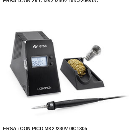
ERSA i-CON 2V C MK2 /230V I 0IC2205V0C
ERSA i-CON PICO MK2 /230V 0IC1305