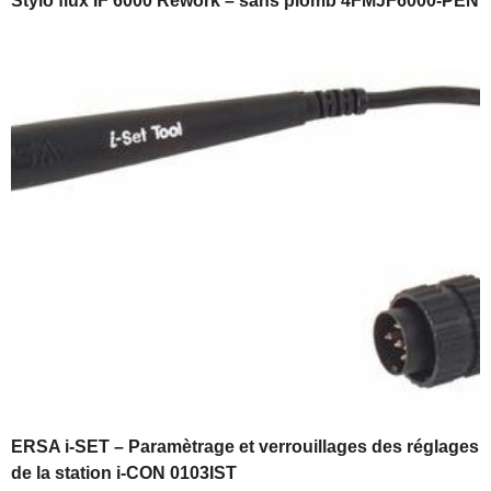
Stylo flux IF 6000 Rework – sans plomb 4FMJF6000-PEN
ERSA i-SET – Paramètrage et verrouillages des réglages
de la station i-CON 0103IST