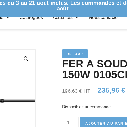
es du 3 au 21 août inclus. Les commandes et de
août.
me
Catalogues
Actualités
Nous contacter
R I-TOOL MK2 /24V 150W 0105CDJ
RETOUR
FER A SOUD
150W 0105C
235,96
€
196,63
€
HT
Disponible sur commande
AJOUTER AU PANI