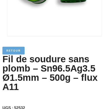
RETOUR
Fil de soudure sans
plomb – Sn96.5Ag3.5
Ø1.5mm – 500g – flux
A11
UGS :
52532