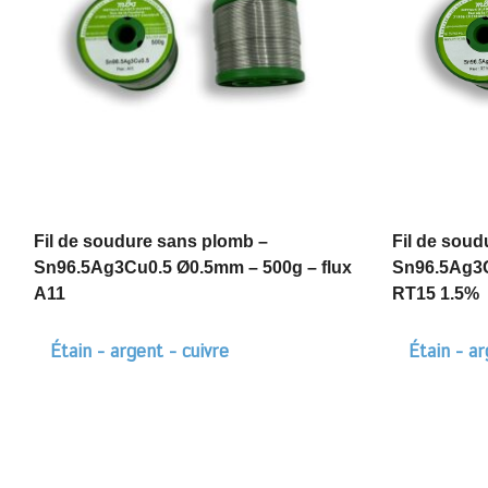
Fil de soudure sans plomb –
Fil de soud
Sn96.5Ag3Cu0.5 Ø0.5mm – 500g – flux
Sn96.5Ag3C
A11
RT15 1.5%
Étain - argent - cuivre
Étain - ar