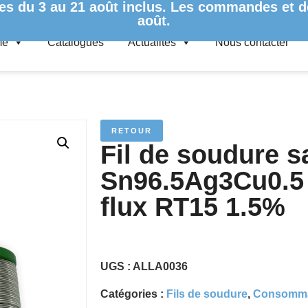
es du 3 au 21 août inclus. Les commandes et de
août.
me
Catalogues
Actualités
Nous contacter
 – SN96.5AG3CU0.5 Ø0.5MM – 500G – FLUX RT15 1.5%
RETOUR
Fil de soudure 
Sn96.5Ag3Cu0.5
flux RT15 1.5%
UGS :
ALLA0036
Catégories :
Fils de soudure
,
Consomma