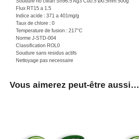
Soudure no clean Sn96.5 Ag3 Cu0.5 Ø0.5mm 500g
Flux RT15 a 1.5
Indice acide : 371 a 401mg/g
Taux de chlore : 0
Temperature de fusion : 217°C
Norme J-STD-004
Classification ROL0
Soudure sans residus actifs
Nettoyage pas necessaire
Vous aimerez peut-être aussi