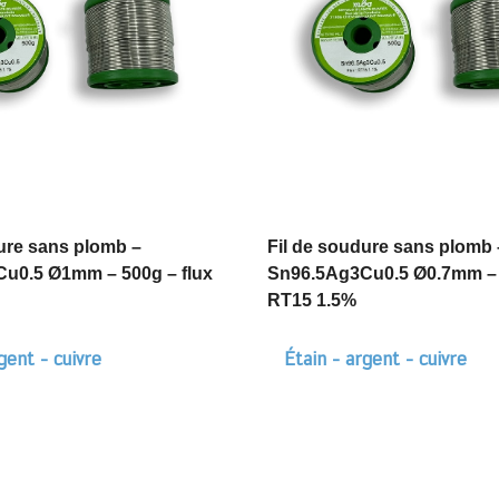
ure sans plomb –
Fil de soudure sans plomb 
u0.5 Ø1mm – 500g – flux
Sn96.5Ag3Cu0.5 Ø0.7mm – 
RT15 1.5%
gent - cuivre
Étain - argent - cuivre