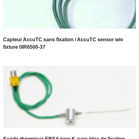
Capteur AccuTC sans fixation / AccuTC sensor w/o
fixture 0IR6500-37
Sonde thermique ERSA type K avec bloc de fixation –