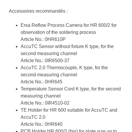
Accessoires recommandés :
Ersa Reflow Process Camera for HR 600/2 for
observation of the soldering process
Article No.: 0HR610P
AccuTC Sensor without fixture K type, for the
second measuring channel
Article No.: 0IR6500-37
AccuTC 2.0 Thermocouple, K type, for the
second measuring channel
Article No.: 0HR645
Temperature Sensor Cord K type, for the second
measuring channel
Article No.: 0IR4510-02
TE Holder for HR 600 suitable for AccuTC and
AccuTC 2.0
Article No.: 0HR640
PCB Holder HR 600/2 (big) for plate size up to