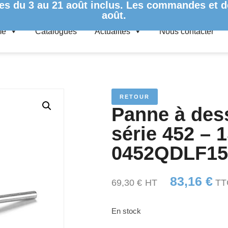
es du 3 au 21 août inclus. Les commandes et de
août.
me
Catalogues
Actualités
Nous contacter
 DESSOUDER
/ PANNE À DESSOUDER ERSADUR – SÉRIE 452 – 15
RETOUR
Panne à de
série 452 – 
0452QDLF15
83,16
€
69,30
€
HT
TT
En stock