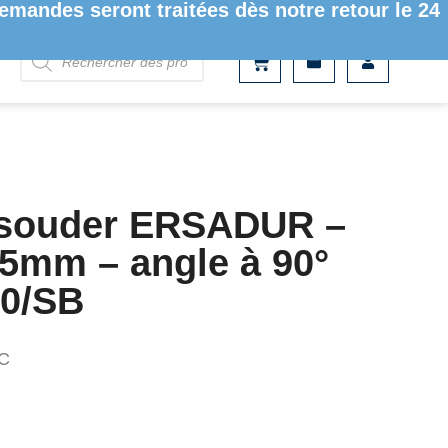
mandes seront traitées dès notre retour le 24
MM – ANGLE À 90° 0452QDLF150/SB
ssouder ERSADUR –
15mm – angle à 90°
0/SB
C