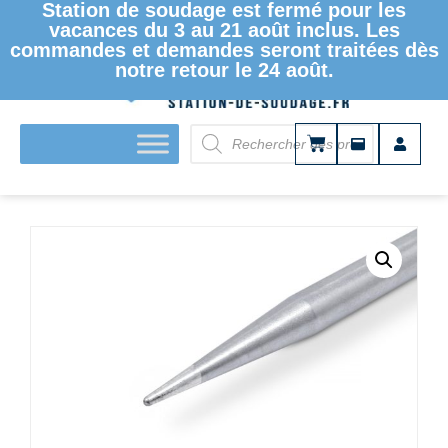
Station de soudage est fermé pour les
vacances du 3 au 21 août inclus. Les
commandes et demandes seront traitées dès
notre retour le 24 août.
ACCUEIL
/
PANNES À SOUDER ET DESSOUDER
/ PANNE À
SOUDER ERSADUR – SÉRIE 032 – ERSA ERSADUR PANNE
À SOUDER 1,1 MM 0032BD