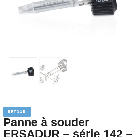
RETOUR
Panne à souder
ERSADUR – série 142 –