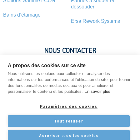
Stations Gamme i-CON
Pannes à souder et
dessouder
Bains d’étamage
Ersa Rework Systems
NOUS CONTACTER
À propos des cookies sur ce site
Vous avez une question ? Vous souhaitez une information sur
un produit ? N’hésitez pas : contactez-nous !
Nous utilisons les cookies pour collecter et analyser des
informations sur les performances et l'utilisation du site, pour fournir
des fonctionnalités de médias sociaux et pour améliorer et
personnaliser le contenu et les publicités.
En savoir plus
NOUS CONTACTER
Paramètres des cookies
Tout refuser
Copyright © 2026 STATION-DE-SOUDAGE
Autoriser tous les cookies
CGV
Mentions légales
GRPD
Sitemap