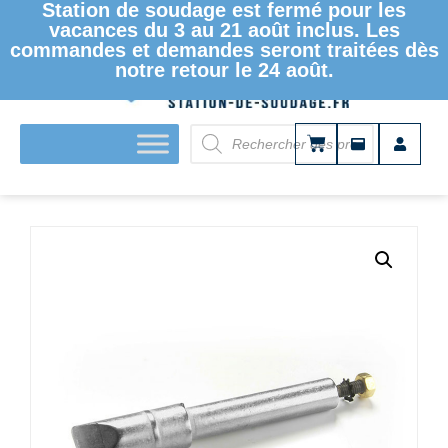
Station de soudage est fermé pour les
vacances du 3 au 21 août inclus. Les
commandes et demandes seront traitées dès
notre retour le 24 août.
ACCUEIL
/
PANNES À SOUDER ET DESSOUDER
/
PANNES À
SOUDER
/
SÉRIE 202
/ PANNE À SOUDER ERSADUR –
SÉRIE 202 – COUDÉE – 18MM/0.709IN 0202MD/SB