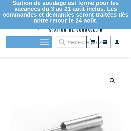
Station de soudage est fermé pour les
vacances du 3 au 21 août inclus. Les
commandes et demandes seront traitées dès
notre retour le 24 août.
ACCUEIL
/
PANNES À SOUDER ET DESSOUDER
/
PANNES À
SOUDER
/
SÉRIE 832
/ PANNE À SOUDER ERSADUR –
SÉRIE 832 – POINTE FINE – EXT. 0.4MM/0.016IN
0832UD/SB