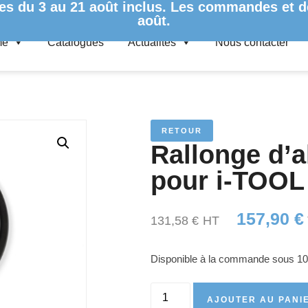
es du 3 au 21 août inclus. Les commandes et de
août.
me
Catalogues
Actualités
Nous contacter
ATION 1 MÈTRE – POUR I-TOOL AIR S 0ICV209
RETOUR
Rallonge d’a
pour i-TOOL
157,90
€
131,58
€
HT
Disponible à la commande sous 10
AJOUTER AU PANI