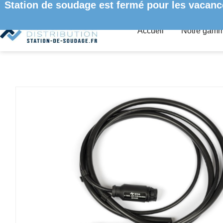
Station de soudage est fermé pour les vacanc
Accueil
Notre gam
ACCUEIL
/
STATIONS GAMME I-CON
/ RALLONGE D’ALIMENT