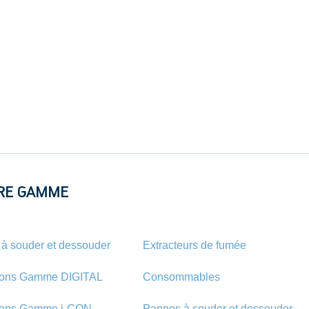
RE GAMME
 à souder et dessouder
Extracteurs de fumée
ions Gamme DIGITAL
Consommables
ions Gamme i-CON
Pannes à souder et dessouder