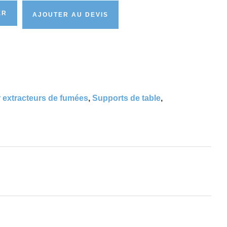
ER
AJOUTER AU DEVIS
 extracteurs de fumées
,
Supports de table
,