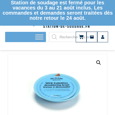
Station de soudage est fermé pour les
vacances du 3 au 21 août inclus. Les
commandes et demandes seront traitées dès
notre retour le 24 août.
ACCUEIL
/
CONSOMMABLES
/ ERSA TRESSE À
DESSOUDER 2,7 MM 10 PCS/PU 0WICKNC2.7/10