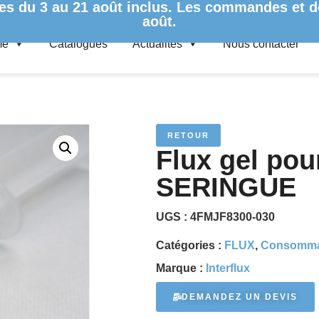
es du 3 au 21 août inclus. Les commandes et de
août.
me
Catalogues
Actualités
Nous contacter
 30 ML SERINGUE
RETOUR
Flux gel pou
SERINGUE
UGS :
4FMJF8300-030
Catégories :
FLUX
,
Consomma
Marque :
Interflux
DEMANDEZ UN DEVIS