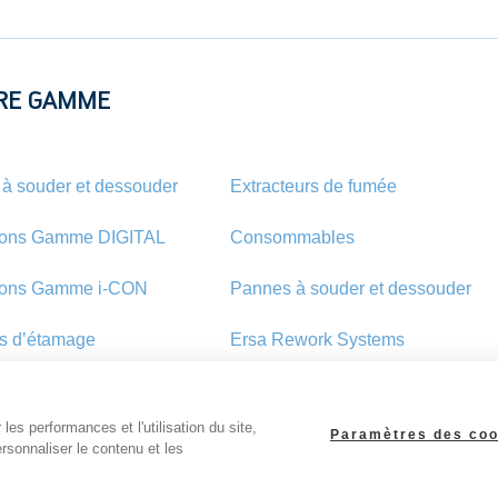
RE GAMME
 à souder et dessouder
Extracteurs de fumée
ions Gamme DIGITAL
Consommables
ions Gamme i-CON
Pannes à souder et dessouder
s d’étamage
Ersa Rework Systems
les performances et l'utilisation du site,
Paramètres des coo
rsonnaliser le contenu et les
CGV
Mentions légales
GRPD
Sitemap