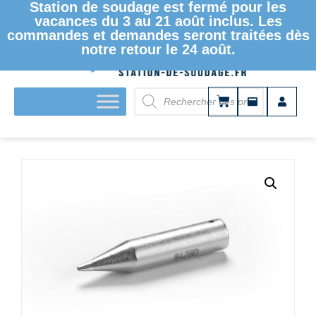
Station de soudage est fermé pour les
vacances du 3 au 21 août inclus. Les
commandes et demandes seront traitées dès
notre retour le 24 août.
ACCUEIL
/
PANNES À SOUDER ET DESSOUDER
/
PANNES À
SOUDER
/
SÉRIE 842
/ PANNE À SOUDER ERSADUR –
SÉRIE 842 – POINTE FINE – 1.0MM/0.039IN 0842BD/SB