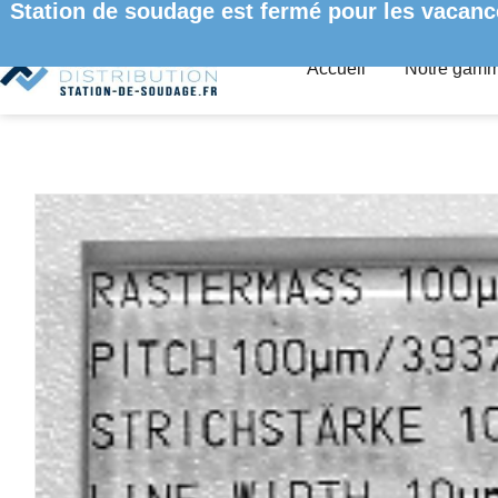
Station de soudage est fermé pour les vacanc
Accueil
Notre gam
ACCUEIL
/
SYSTÈME D'INSPECTION OPTIQUE
/
ACCESSOIR