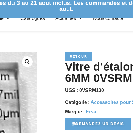
es du 3 au 21 août inclus. Les commandes et de
août.
me
Catalogues
Actualités
Nous contacter
ES POUR SYSTÈME D'INSPECTION OPTIQUE
/ VITRE D’ÉTALON
RETOUR
Vitre d’étalo
6MM 0VSRM
UGS :
0VSRM100
Catégorie :
Accessoires pour 
Marque :
Ersa
DEMANDEZ UN DEVIS