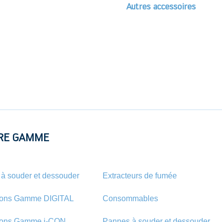
Autres accessoires
RE GAMME
 à souder et dessouder
Extracteurs de fumée
ions Gamme DIGITAL
Consommables
ions Gamme i-CON
Pannes à souder et dessouder