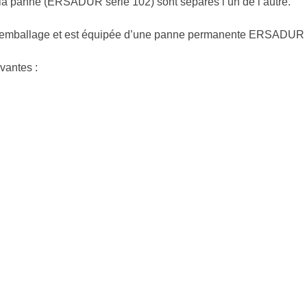
 la panne (ERSADUR série 102) sont séparés l’un de l’autre.
son emballage et est équipée d’une panne permanente ERSADU
vantes :
…