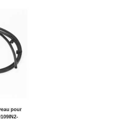
veau pour
0109IN2-