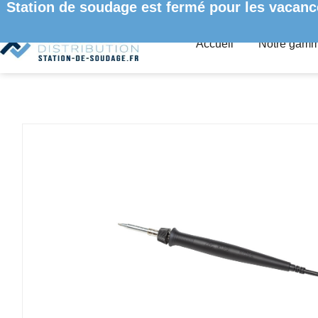
Station de soudage est fermé pour les vacanc
Accueil
Notre gam
ACCUEIL
/
STATIONS GAMME I-CON
/ I-TOOL – FER À SOUD