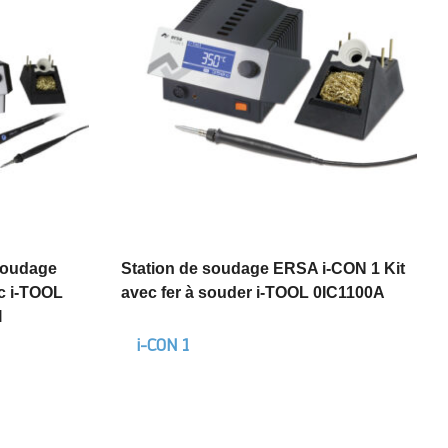
soudage
Station de soudage ERSA i-CON 1 Kit
c i-TOOL
avec fer à souder i-TOOL 0IC1100A
I
i-CON 1