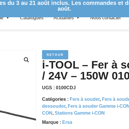
es du 3 au 21 août inclus. Les commandes et de
août.
me
Catalogues
Actualités
Nous contacter
ER MICRO ERSA / 24V – 150W 0100CDJ
RETOUR
i-TOOL – Fer à 
/ 24V – 150W 01
UGS :
0100CDJ
Catégories :
Fers à souder
,
Fers à sou
dessouder
,
Fers à souder Gamme i-CO
CON
,
Stations Gamme i-CON
Marque :
Ersa