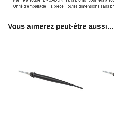
Panne à souder ERSADUR, sans plomb, pour fers à sou
Unité d’emballage = 1 pièce. Toutes dimensions sans p
Vous aimerez peut-être aussi