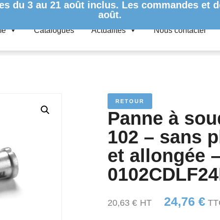
es du 3 au 21 août inclus. Les commandes et de
août.
me
Catalogues
Actualités
Nous contacter
 SOUDER
/
SÉRIE 102
/ PANNE À SOUDER ERSADUR – SÉRIE 102 
RETOUR
Panne à sou
102 – sans p
et allongée
0102CDLF24
24,76
€
20,63
€
HT
TT