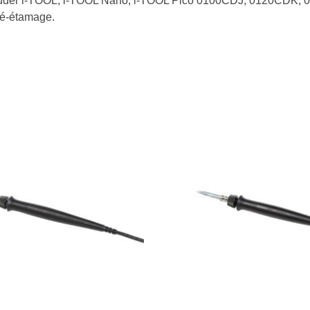
der i-TOOL, i-TOOL Nano, i-TOOL Pico 0100CDJ, 0120CDK, 01
ré-étamage.
…