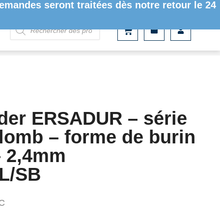
mandes seront traitées dès notre retour le 24
– SANS PLOMB – FORME DE BURIN ET ALLONGÉE – 2,4MM
der ERSADUR – série
lomb – forme de burin
 – 2,4mm
L/SB
C