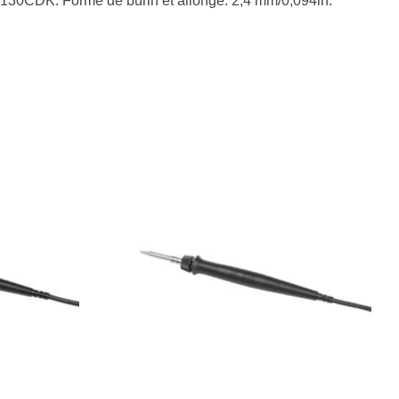
30CDK. Forme de burin et allongé. 2,4 mm/0,094in.