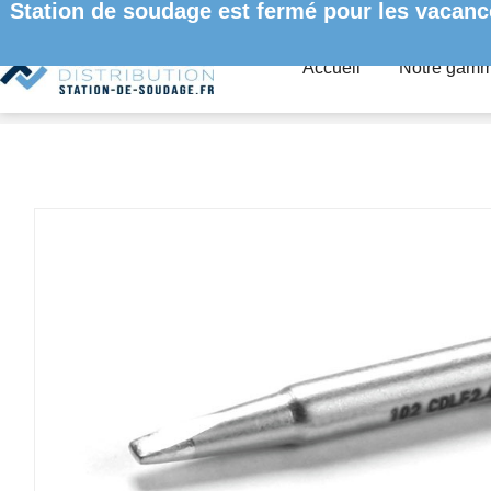
Station de soudage est fermé pour les vacanc
Accueil
Notre gam
ACCUEIL
/
PANNES À SOUDER ET DESSOUDER
/
PANNES À
0102CDLF24L/SB