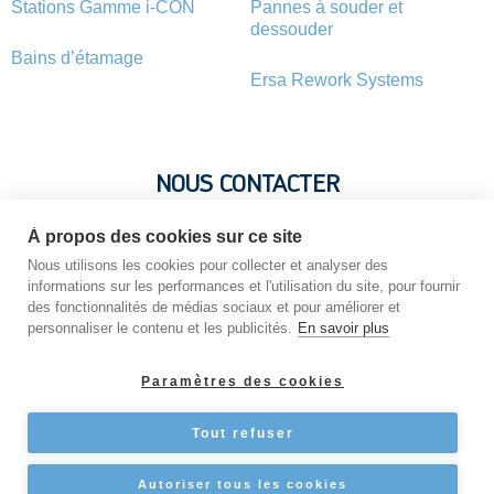
Stations Gamme i-CON
Pannes à souder et
dessouder
Bains d’étamage
Ersa Rework Systems
NOUS CONTACTER
À propos des cookies sur ce site
Vous avez une question ? Vous souhaitez une information sur
un produit ? N’hésitez pas : contactez-nous !
Nous utilisons les cookies pour collecter et analyser des
informations sur les performances et l'utilisation du site, pour fournir
des fonctionnalités de médias sociaux et pour améliorer et
personnaliser le contenu et les publicités.
En savoir plus
NOUS CONTACTER
Paramètres des cookies
Tout refuser
Copyright © 2026 STATION-DE-SOUDAGE
Autoriser tous les cookies